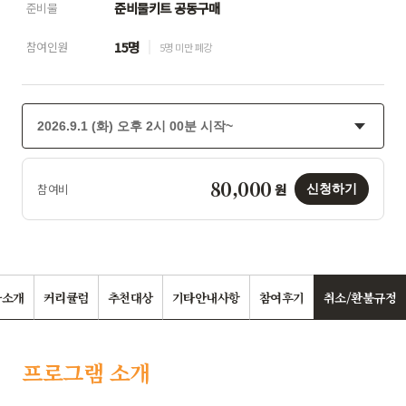
준비물키트 공동구매
준비물
15명
참여인원
5명 미만 폐강
80,000
원
참여비
신청하기
사소개
커리큘럼
추천대상
기타안내사항
참여후기
취소/환불규정
프로그램 소개