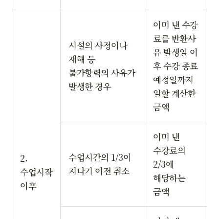
이미 낸 수강
료를 반환사
시설의 사정이나
유 발생일 이
재해 등
후 수강 종료
불가항력의 사유가
예정일까지
발생한 경우
일할 계산한
금액
이미 낸
수강료의
수업시간의 1/3이
2.
2/3에
지나기 이전 취소
수업시작
해당하는
이후
금액