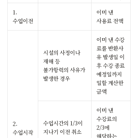
1.
이미 낸
수업이전
사용료 전액
이미 낸 수강
료를 반환사
시설의 사정이나
유 발생일 이
재해 등
후 수강 종료
불가항력의 사유가
예정일까지
발생한 경우
일할 계산한
금액
이미 낸
수강료의
수업시간의 1/3이
2.
2/3에
지나기 이전 취소
수업시작
해당하는