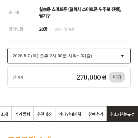
실습용 스마트폰 (갤럭시 스마트폰 위주로 진행),
준비물
필기구
20명
참여인원
10명 미만 폐강
270,000
원
참여비
마감
사소개
커리큘럼
추천대상
기타안내사항
참여후기
취소/환불규정